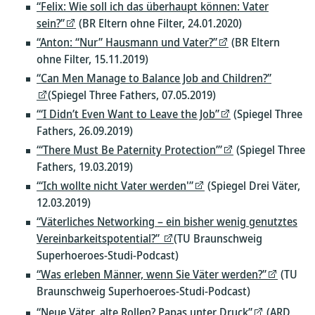
“Felix: Wie soll ich das überhaupt können: Vater
sein?”
(BR Eltern ohne Filter, 24.01.2020)
“Anton: “Nur” Hausmann und Vater?”
(BR Eltern
ohne Filter, 15.11.2019)
“Can Men Manage to Balance Job and Children?”
(Spiegel Three Fathers, 07.05.2019)
“‘I Didn’t Even Want to Leave the Job”
(Spiegel Three
Fathers, 26.09.2019)
“‘There Must Be Paternity Protection’”
(Spiegel Three
Fathers, 19.03.2019)
“‘Ich wollte nicht Vater werden'”
(Spiegel Drei Väter,
12.03.2019)
“Väterliches Networking – ein bisher wenig genutztes
Vereinbarkeitspotential?”
(TU Braunschweig
Superhoeroes-Studi-Podcast)
“Was erleben Männer, wenn Sie Väter werden?”
(TU
Braunschweig Superhoeroes-Studi-Podcast)
“Neue Väter, alte Rollen? Papas unter Druck”
(ARD,