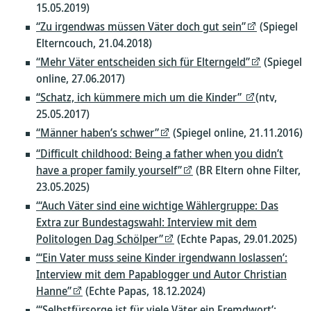
15.05.2019)
“Zu irgendwas müssen Väter doch gut sein”
(Spiegel
Elterncouch, 21.04.2018)
“Mehr Väter entscheiden sich für Elterngeld”
(Spiegel
online, 27.06.2017)
“Schatz, ich kümmere mich um die Kinder”
(ntv,
25.05.2017)
“Männer haben’s schwer”
(Spiegel online, 21.11.2016)
“Difficult childhood: Being a father when you didn’t
have a proper family yourself”
(BR Eltern ohne Filter,
23.05.2025)
“‘Auch Väter sind eine wichtige Wählergruppe: Das
Extra zur Bundestagswahl: Interview mit dem
Politologen Dag Schölper”
(Echte Papas, 29.01.2025)
“‘Ein Vater muss seine Kinder irgendwann loslassen’:
Interview mit dem Papablogger und Autor Christian
Hanne”
(Echte Papas, 18.12.2024)
“‘Selbstfürsorge ist für viele Väter ein Fremdwort’: