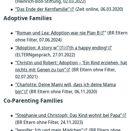
(Heinrich-Böll-Stiftung, 02.03.2022)
“Das Ende der Kernfamilie”
(Zeit online, 06.03.2020)
Adoptive Families
“
Roman und Lea: Adoption war nie Plan B
” (BR Eltern
ohne Filter, 07.06.2024)
“Adoption: A story w”
i
th a happy ending!
(ELTERNgespräch, 27.01.2022)
“Christin und Robert: Adoption – ‘Ein Kind erziehen, hat
nichts mit Genen zu tun”
(BR Eltern ohne Filter,
02.07.2021)
“Charlotte: Deine Mami will, dass ich deine Mama
bin”
(BR Eltern ohne Filter, 06.11.2020)
Co-Parenting Families
“Stephanie und Christoph: Das Kind wohnt bei Papa”
(BR Eltern ohne Filter, 24.11.2023)
“Jennifer: Ich und mein Mädchen”
(BR Eltern ohne