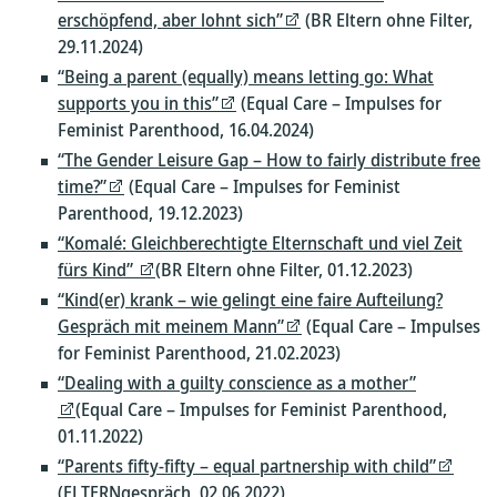
erschöpfend, aber lohnt sich”
(BR Eltern ohne Filter,
29.11.2024)
“Being a parent (equally) means letting go: What
supports you in this”
(Equal Care – Impulses for
Feminist Parenthood, 16.04.2024)
“The Gender Leisure Gap – How to fairly distribute free
time?”
(Equal Care – Impulses for Feminist
Parenthood, 19.12.2023)
“Komalé: Gleichberechtigte Elternschaft und viel Zeit
fürs Kind”
(BR Eltern ohne Filter, 01.12.2023)
“Kind(er) krank – wie gelingt eine faire Aufteilung?
Gespräch mit meinem Mann”
(Equal Care – Impulses
for Feminist Parenthood, 21.02.2023)
“Dealing with a guilty conscience as a mother”
(Equal Care – Impulses for Feminist Parenthood,
01.11.2022)
“Parents fifty-fifty – equal partnership with child”
(ELTERNgespräch, 02.06.2022)