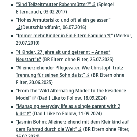
“Sind Teilzeitmütter Rabenmütter?”
(Spiegel
Elterncouch, 03.02.2017)
“Hohes Armutsrisiko und oft allein gelassen”
(Deutschlandfunkt, 06.07.2016)
“
Immer mehr Kinder in Ein-Eltern-Familien
” (Merkur,
29.07.2010)
“4 Kinder, 27 Jahre alt und getrennt – Annes*
Neustart”
(BR Eltern ohne Filter, 25.07.2025)
“Alleinerziehender Pflegevater. Wie Christoph trotz
Trennung für seinen Sohn da ist”
(BR Eltern ohne
Filter, 20.06.2025)
“From the ‘Wild Alternating Model’ to the Residence
Model”
(Dad I Like to Follow, 18.09.2024)
“Managing everyday life as a single parent with 2
kids”
(Dad I Like to Follow, 11.09.2024)
“Jasmin Böhm: Alleinerziehend mit dem Kleinkind auf
dem Fahrrad durch die Welt”
(BR Eltern ohne Filter,
16.02.2024)